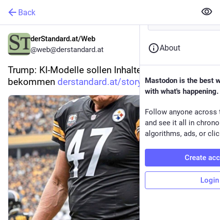
Back
derStandard.at/Web
About
@
web@derstandard.at
Trump: KI-Modelle sollen Inhalte kostenlos 
bekommen 
derstandard.at/story/300000028
Mastodon is the best 
with what's happening.
Follow anyone across 
and see it all in chron
algorithms, ads, or clic
Create ac
Login