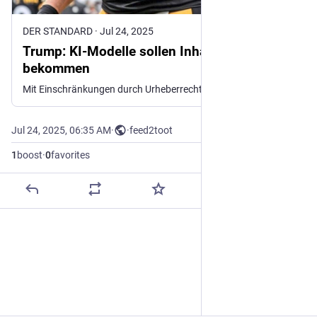
DER STANDARD
·
Jul 24, 2025
Trump: KI-Modelle sollen Inhalte kostenlos
bekommen
Mit Einschränkungen durch Urheberrechte könne sich die Künstliche Intelligenz in den USA nicht erfolgreich entwickeln, so der US-Präsident
Jul 24, 2025, 06:35 AM
·
·
feed2toot
1
boost
·
0
favorites